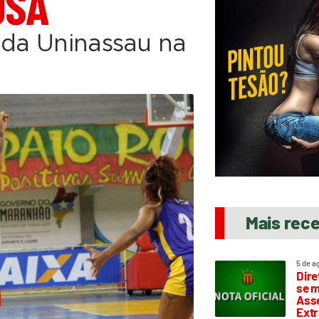
OSA
 da Uninassau na
Mais rec
5 de a
Dire
se m
Asse
Extr