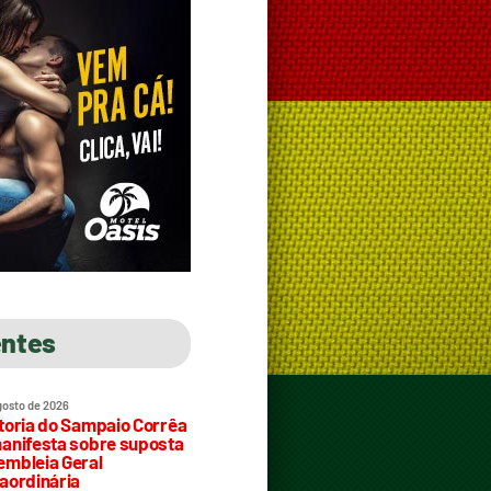
entes
gosto de 2026
toria do Sampaio Corrêa
anifesta sobre suposta
mbleia Geral
aordinária