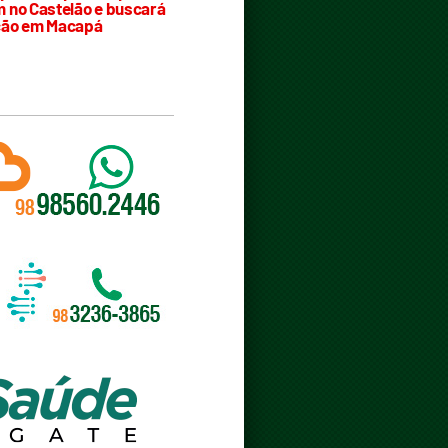
 no Castelão e buscará
ção em Macapá