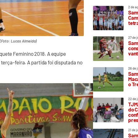
2 de a
Sam
Camp
tetr
27 de 
 (Foto: Lucas Almeida)
Samp
cons
vant
quete Feminino 2018. A equipe
terça-feira. A partida foi disputada no
26 de 
Samp
Maca
o T
22 de 
TJMA
do C
conf
pres
21 de 
Samp