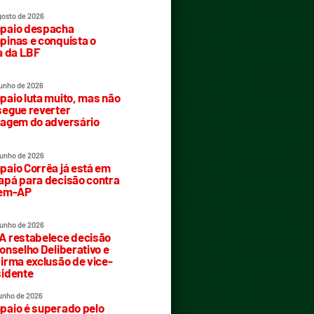
gosto de 2026
paio despacha
inas e conquista o
a da LBF
junho de 2026
aio luta muito, mas não
egue reverter
agem do adversário
junho de 2026
aio Corrêa já está em
pá para decisão contra
rem-AP
junho de 2026
 restabelece decisão
onselho Deliberativo e
irma exclusão de vice-
idente
junho de 2026
aio é superado pelo