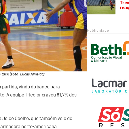
Trem
rea
Publicidade
F 2018 (Foto: Lucas Almeida)
da partida, vindo do banco para
to. A equipe Tricolor cravou 61,7% dos
la Joice Coelho, que também veio do
A armadora norte-americana