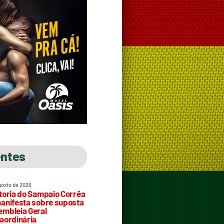
entes
gosto de 2026
toria do Sampaio Corrêa
anifesta sobre suposta
mbleia Geral
aordinária