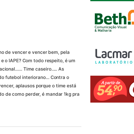
ano de vencer e vencer bem, pela
, e o IAPE? Com todo respeito, é um
nacional…… Time caseiro….. As
 futebol interiorano… Contra o
e vencer, aplausos porque o time está
o de como perder, é mandar 1kg pra