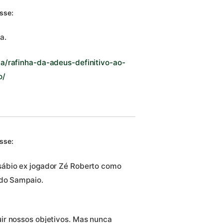
isse:
a.
a/rafinha-da-adeus-definitivo-ao-
o/
isse:
sábio ex jogador Zé Roberto como
 do Sampaio.
ir nossos objetivos. Mas nunca