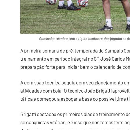
Comissão técnica tem exigido bastante dos jogadores dur
A primeira semana de pré-temporada do Sampaio Cor
treinamento em período integral no CT José Carlos Ma
preparação forte para iniciar bem o calendário de c
A comissão técnica seguiu com seu planejamento em p
atividades com bola. O técnico João Brigatti aprov
tática e começou a esboçar a base do possível time ti
Brigatti destacou os primeiros dias de treinamento do
se conquistas vitórias, e é isso que nós temos feito 