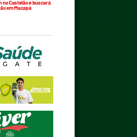
 no Castelão e buscará
ção em Macapá