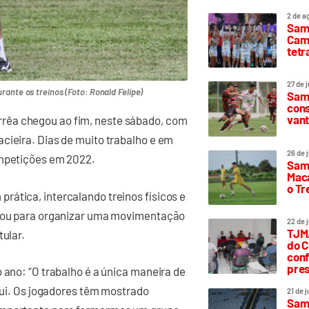
2 de a
Sam
Camp
tetr
27 de 
ante os treinos (Foto: Ronald Felipe)
Samp
cons
vant
rêa chegou ao fim, neste sábado, com
cieira. Dias de muito trabalho e em
26 de 
ompetições em 2022.
Samp
Maca
o T
rática, intercalando treinos físicos e
eitou para organizar uma movimentação
22 de 
TJMA
tular.
do C
conf
pres
 ano: “O trabalho é a única maneira de
aqui. Os jogadores têm mostrado
21 de 
Samp