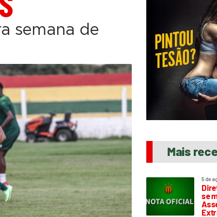
S
ira semana de
Mais rec
5 de a
Dire
se m
Asse
Extr