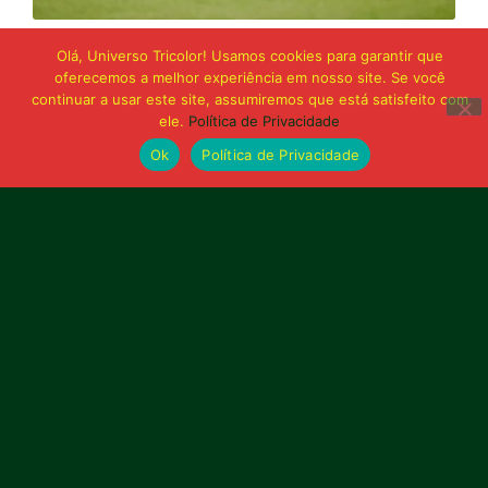
21 de junho de 2026
Olá, Universo Tricolor! Usamos cookies para garantir que
Sampaio é superado pelo Trem no Castelão
oferecemos a melhor experiência em nosso site. Se você
e buscará reação em Macapá
continuar a usar este site, assumiremos que está satisfeito com
ele.
Política de Privacidade
Ok
Política de Privacidade
Publicidade