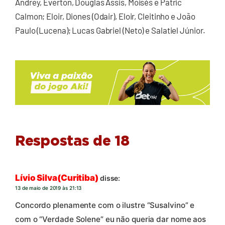
Andrey, Everton, Douglas Assis, Moisés e Patric
Calmon; Eloir, Diones (Odair), Eloir, Cleitinho e João
Paulo (Lucena); Lucas Gabriel (Neto) e Salatiel Júnior.
Respostas de 18
Lívio Silva(Curitiba)
disse:
13 de maio de 2019 às 21:13
Concordo plenamente com o ilustre “Susalvino” e
com o “Verdade Solene” eu não queria dar nome aos