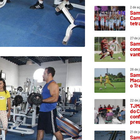
2 de a
Sam
Camp
tetr
27 de 
Samp
cons
vant
26 de 
Samp
Maca
o T
22 de 
TJMA
do C
conf
pres
21 de 
Samp