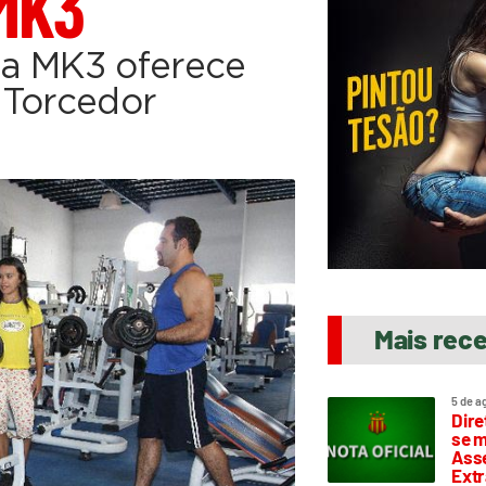
MK3
ia MK3 oferece
 Torcedor
Mais rec
5 de a
Dire
se m
Asse
Extr