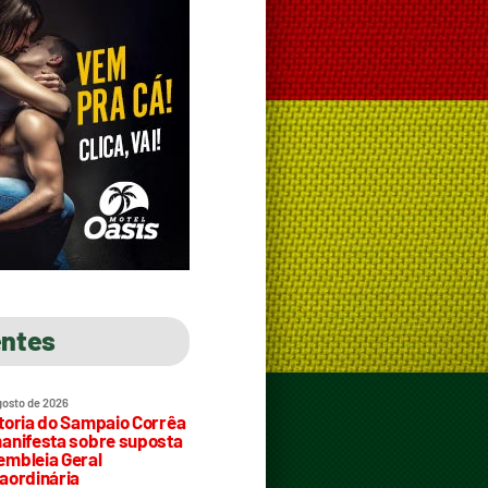
entes
gosto de 2026
toria do Sampaio Corrêa
anifesta sobre suposta
mbleia Geral
aordinária