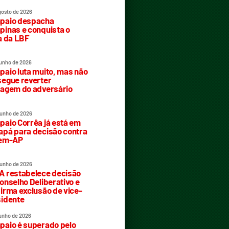
gosto de 2026
paio despacha
inas e conquista o
a da LBF
junho de 2026
aio luta muito, mas não
egue reverter
agem do adversário
junho de 2026
aio Corrêa já está em
pá para decisão contra
rem-AP
junho de 2026
 restabelece decisão
onselho Deliberativo e
irma exclusão de vice-
idente
junho de 2026
aio é superado pelo