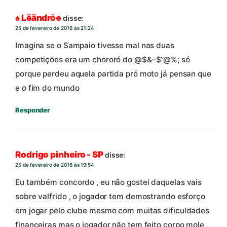
♠ Lëändrō♣
disse:
25 de fevereiro de 2016 às 21:24
Imagina se o Sampaio tivesse mal nas duas
competições era um chororó do @$&–$”@%; só
porque perdeu aquela partida pró moto já pensan que
e o fim do mundo
Responder
Rodrigo pinheiro - SP
disse:
25 de fevereiro de 2016 às 19:54
Eu também concordo , eu não gostei daquelas vais
sobre valfrido , o jogador tem demostrando esforço
em jogar pelo clube mesmo com muitas dificuldades
financeiras mas o jogador não tem feito corpo mole ,