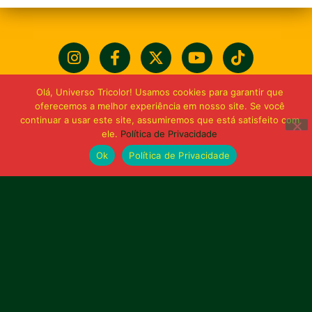
Olá, Universo Tricolor! Usamos cookies para garantir que
oferecemos a melhor experiência em nosso site. Se você
continuar a usar este site, assumiremos que está satisfeito com
ele.
Política de Privacidade
Ok
Política de Privacidade
Bolívia querida de maior
torcida do Maranhão
Av. General Arthur Carvalho,
Turu Velho – São Luís-MA – CEP: 65066-320
Email: marketing@sampaiocorreafc.com.br
© 2021 • Sampaio Corrêa Futebol Clube
Web Design:
MP Marketing, Promo e Digital