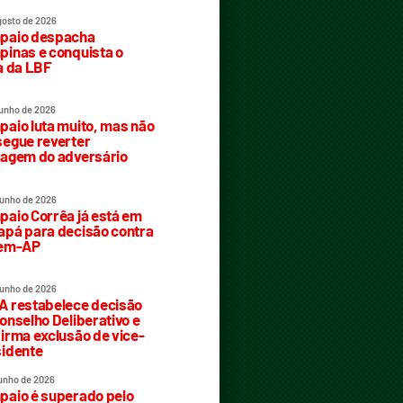
gosto de 2026
paio despacha
inas e conquista o
a da LBF
junho de 2026
aio luta muito, mas não
egue reverter
agem do adversário
junho de 2026
aio Corrêa já está em
pá para decisão contra
rem-AP
junho de 2026
 restabelece decisão
onselho Deliberativo e
irma exclusão de vice-
idente
junho de 2026
aio é superado pelo