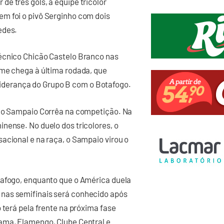
e três gols, a equipe tricolor
m foi o pivô Serginho com dois
edes.
écnico Chicão Castelo Branco nas
ime chega à última rodada, que
a liderança do Grupo B com o Botafogo.
 do Sampaio Corrêa na competição. Na
nense. No duelo dos tricolores, o
acional e na raça, o Sampaio virou o
tafogo, enquanto que o América duela
nas semifinais será conhecido após
 terá pela frente na próxima fase
ama, Flamengo, Clube Central e