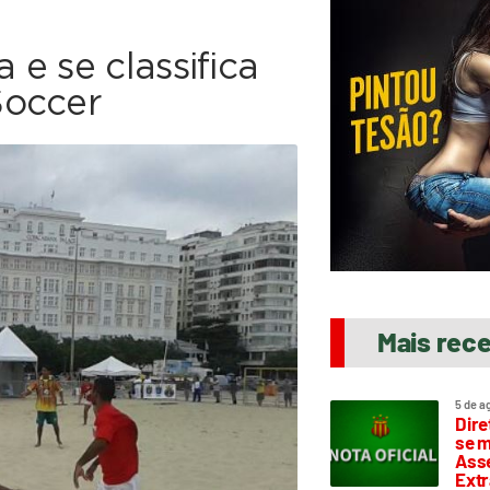
e se classifica
Soccer
Mais rec
5 de a
Dire
se m
Asse
Extr