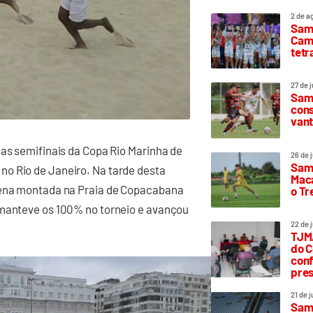
2 de a
Sam
Camp
tetr
27 de 
Samp
cons
vant
 as semifinais da Copa Rio Marinha de
26 de 
Samp
o Rio de Janeiro. Na tarde desta
Maca
arena montada na Praia de Copacabana
o T
 manteve os 100% no torneio e avançou
22 de 
TJMA
do C
conf
pres
21 de 
Samp