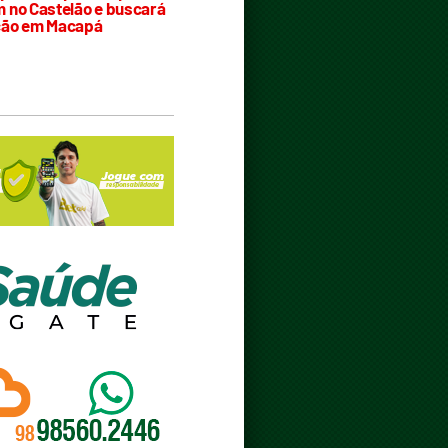
 no Castelão e buscará
ção em Macapá