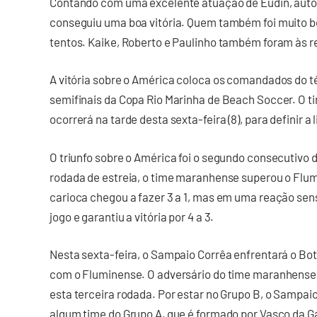
Contando com uma excelente atuação de Eudin, autor d
conseguiu uma boa vitória. Quem também foi muito be
tentos. Kaike, Roberto e Paulinho também foram às r
A vitória sobre o América coloca os comandados do t
semifinais da Copa Rio Marinha de Beach Soccer. O t
ocorrerá na tarde desta sexta-feira (8), para definir 
O triunfo sobre o América foi o segundo consecutivo
rodada de estreia, o time maranhense superou o Flumi
carioca chegou a fazer 3 a 1, mas em uma reação sens
jogo e garantiu a vitória por 4 a 3.
Nesta sexta-feira, o Sampaio Corrêa enfrentará o Bo
com o Fluminense. O adversário do time maranhense 
esta terceira rodada. Por estar no Grupo B, o Sampaio
algum time do Grupo A, que é formado por Vasco da G