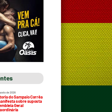
entes
gosto de 2026
toria do Sampaio Corrêa
anifesta sobre suposta
mbleia Geral
aordinária