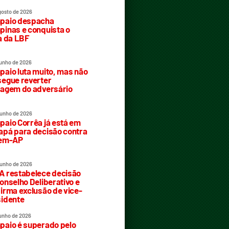
gosto de 2026
paio despacha
inas e conquista o
a da LBF
junho de 2026
aio luta muito, mas não
egue reverter
agem do adversário
junho de 2026
aio Corrêa já está em
pá para decisão contra
rem-AP
junho de 2026
 restabelece decisão
onselho Deliberativo e
irma exclusão de vice-
idente
junho de 2026
aio é superado pelo