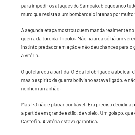
para impedir os ataques do Sampaio, bloqueando tudo 
muro que resista a um bombardeio intenso por muito
A segunda etapa mostrou quem manda realmente no C
guerra da torcida Tricolor. Mão na área só há um vere
instinto predador em ação e não deu chances para o 
a vitória.
O gol clareou a partida. O Boa foi obrigado a abdicar d
mas o espírito de guerra boliviano estava ligado, e n
nenhum arranhão.
Mas 1×0 não é placar confiável. Era preciso decidir a
a partida em grande estilo, de voleio. Um golaço, q
Castelão. A vitória estava garantida.