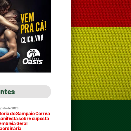
entes
gosto de 2026
toria do Sampaio Corrêa
anifesta sobre suposta
mbleia Geral
aordinária