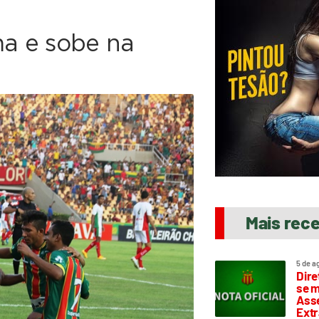
a e sobe na
Mais rec
5 de a
Dire
se m
Asse
Extr