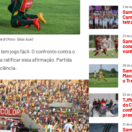
2 de a
Sam
Camp
tetr
27 de 
 B (Foto: Elias Auê)
Samp
cons
vant
 tem jogo fácil. O confronto contra o
 ratificar essa afirmação. Partida
26 de 
ciência.
Samp
Maca
o T
22 de 
TJMA
do C
conf
pres
21 de 
Samp