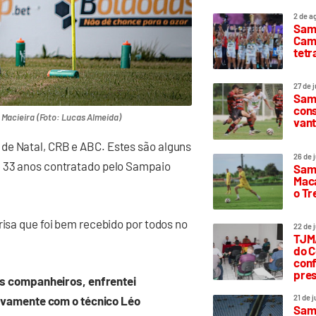
2 de a
Sam
Camp
tetr
27 de 
Samp
cons
 Macieira (Foto: Lucas Almeida)
vant
de Natal, CRB e ABC. Estes são alguns
26 de 
e 33 anos contratado pelo Sampaio
Samp
Maca
o T
risa que foi bem recebido por todos no
22 de 
TJMA
do C
conf
pres
ns companheiros, enfrentei
21 de 
novamente com o técnico Léo
Samp