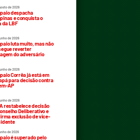
gosto de 2026
paio despacha
inas e conquista o
a da LBF
junho de 2026
aio luta muito, mas não
egue reverter
agem do adversário
junho de 2026
aio Corrêa já está em
pá para decisão contra
rem-AP
junho de 2026
 restabelece decisão
onselho Deliberativo e
irma exclusão de vice-
idente
junho de 2026
aio é superado pelo