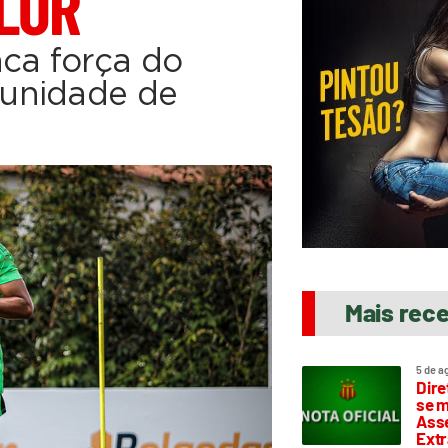
LOR
aca força do
unidade de
Mais rec
5 de a
Dire
se m
Asse
Extr