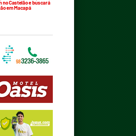
 no Castelão e buscará
ção em Macapá