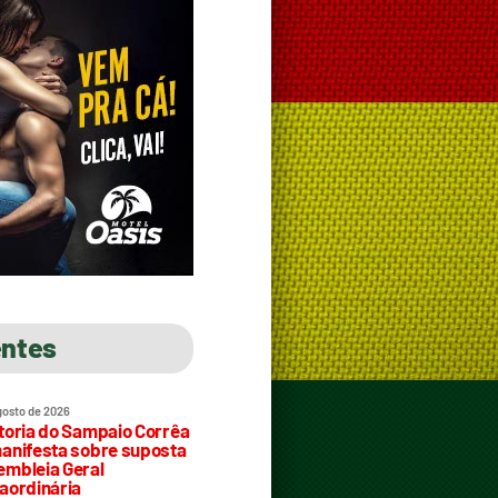
entes
gosto de 2026
toria do Sampaio Corrêa
anifesta sobre suposta
mbleia Geral
aordinária