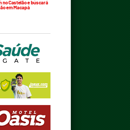
 no Castelão e buscará
ção em Macapá