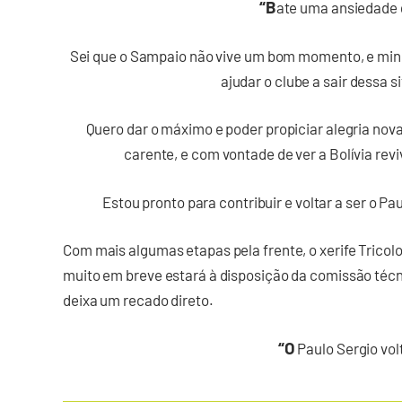
“B
ate uma ansiedade 
Sei que o Sampaio não vive um bom momento, e min
ajudar o clube a sair dessa si
Quero dar o máximo e poder propiciar alegria nov
carente, e com vontade de ver a Bolívia rev
Estou pronto para contribuir e voltar a ser o 
Com mais algumas etapas pela frente, o xerife Trico
muito em breve estará à disposição da comissão técni
deixa um recado direto.
“O
Paulo Sergio vol