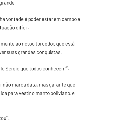
grande.
ha vontade é poder estar em campo e
tuação difícil.
amente ao nosso torcedor, que está
iver suas grandes conquistas.
”
Paulo Sergio que todos conhecem
.
lor não marca data, mas garante que
ca para vestir o manto boliviano, e
”
tou
.