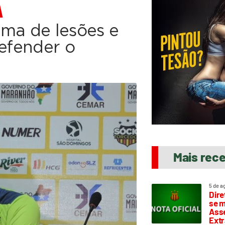
A
ama de lesões e
defender o
Mais rec
5 de a
Dire
se m
Asse
Extr