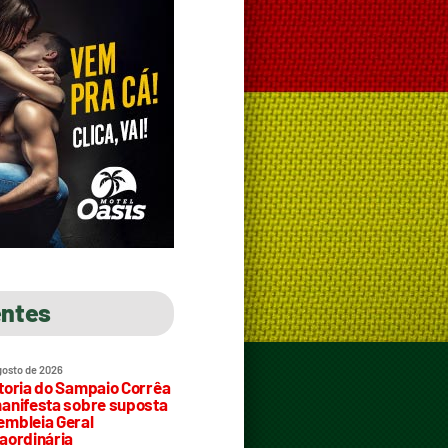
entes
gosto de 2026
toria do Sampaio Corrêa
anifesta sobre suposta
mbleia Geral
aordinária