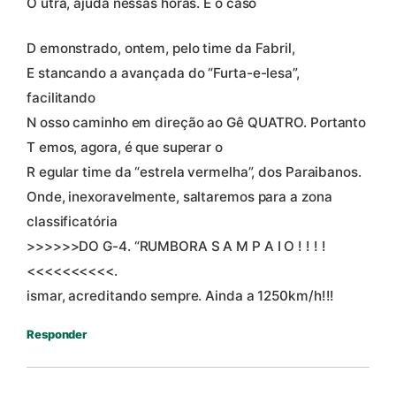
O utra, ajuda nessas horas. É o caso
D emonstrado, ontem, pelo time da Fabril,
E stancando a avançada do “Furta-e-lesa”,
facilitando
N osso caminho em direção ao Gê QUATRO. Portanto
T emos, agora, é que superar o
R egular time da “estrela vermelha”, dos Paraibanos.
Onde, inexoravelmente, saltaremos para a zona
classificatória
>>>>>>DO G-4. “RUMBORA S A M P A I O ! ! ! !
<<<<<<<<<<.
ismar, acreditando sempre. Ainda a 1250km/h!!!
Responder