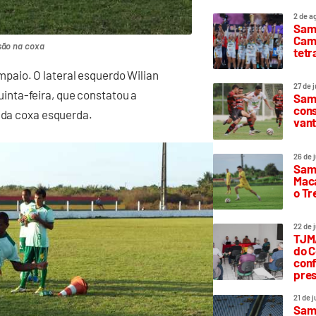
2 de a
Sam
Camp
são na coxa
tetr
paio. O lateral esquerdo Wilian
27 de 
nta-feira, que constatou a
Samp
cons
r da coxa esquerda.
vant
26 de 
Samp
Maca
o T
22 de 
TJMA
do C
conf
pres
21 de 
Samp