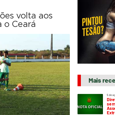
ões volta aos
a o Ceará
Mais rec
5 de a
Dire
se m
Asse
Extr