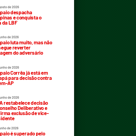
gosto de 2026
paio despacha
inas e conquista o
a da LBF
junho de 2026
aio luta muito, mas não
egue reverter
agem do adversário
junho de 2026
aio Corrêa já está em
pá para decisão contra
rem-AP
junho de 2026
 restabelece decisão
onselho Deliberativo e
irma exclusão de vice-
idente
junho de 2026
aio é superado pelo