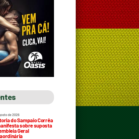
entes
gosto de 2026
toria do Sampaio Corrêa
anifesta sobre suposta
mbleia Geral
aordinária