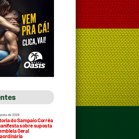
entes
gosto de 2026
toria do Sampaio Corrêa
anifesta sobre suposta
mbleia Geral
aordinária