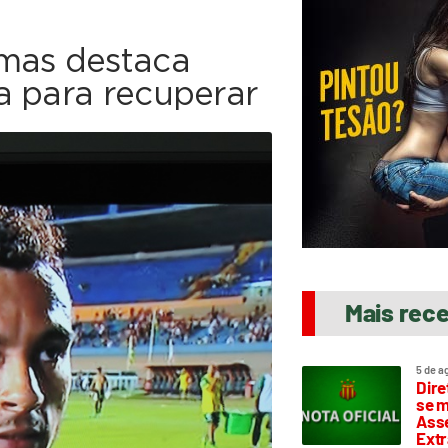
 mas destaca
a para recuperar
Mais rec
5 de a
Dire
se m
Asse
Extr