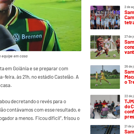
2 de a
Sam
Camp
tetr
27 de 
Samp
cons
vant
a equipe em casa
26 de 
ota em Goiânia e se preparar com
Samp
Maca
-feira, às 21h, no estádio Castelão. A
o T
 casa.
22 de 
abou decretando o revés para o
TJMA
do C
 Não contávamos com esse resultado, e
conf
pres
gador a menos. Ficou difícil”, frisou o
21 de 
Samp