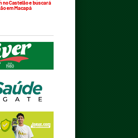
 no Castelão e buscará
ção em Macapá