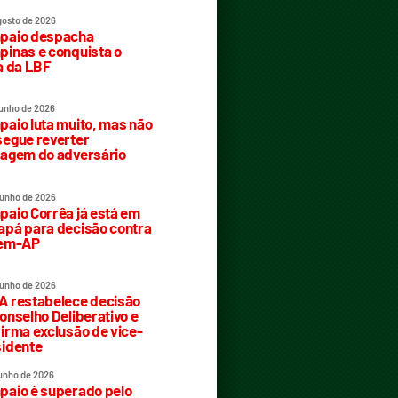
gosto de 2026
paio despacha
inas e conquista o
a da LBF
junho de 2026
aio luta muito, mas não
egue reverter
agem do adversário
junho de 2026
aio Corrêa já está em
pá para decisão contra
rem-AP
junho de 2026
 restabelece decisão
onselho Deliberativo e
irma exclusão de vice-
idente
junho de 2026
aio é superado pelo