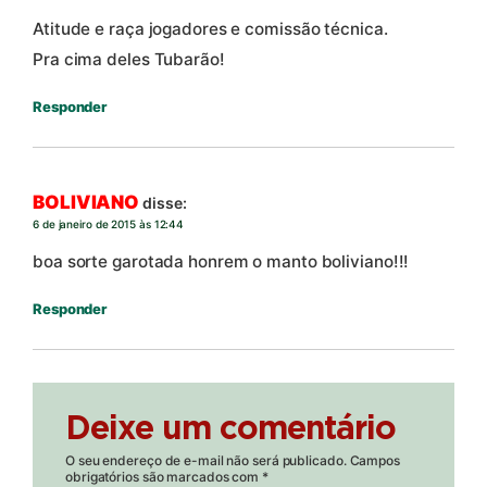
Atitude e raça jogadores e comissão técnica.
Pra cima deles Tubarão!
Responder
BOLIVIANO
disse:
6 de janeiro de 2015 às 12:44
boa sorte garotada honrem o manto boliviano!!!
Responder
Deixe um comentário
O seu endereço de e-mail não será publicado.
Campos
obrigatórios são marcados com
*