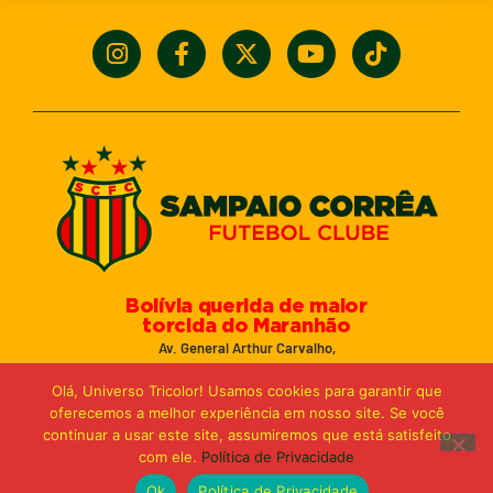
Bolívia querida de maior
torcida do Maranhão
Av. General Arthur Carvalho,
Turu Velho – São Luís-MA – CEP: 65066-320
Olá, Universo Tricolor! Usamos cookies para garantir que
Email: marketing@sampaiocorreafc.com.br
oferecemos a melhor experiência em nosso site. Se você
© 2021 • Sampaio Corrêa Futebol Clube
continuar a usar este site, assumiremos que está satisfeito
Web Design:
MP Marketing, Promo e Digital
com ele.
Política de Privacidade
Ok
Política de Privacidade