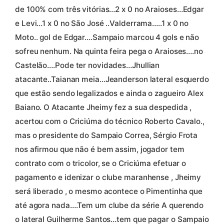
de 100% com três vitórias…2 x 0 no Araioses…Edgar
e Levi…1 x 0 no São José ..Valderrama…..1 x 0 no
Moto.. gol de Edgar….Sampaio marcou 4 gols e não
sofreu nenhum. Na quinta feira pega o Araioses….no
Castelão….Pode ter novidades…Jhullian
atacante..Taianan meia…Jeanderson lateral esquerdo
que estão sendo legalizados e ainda o zagueiro Alex
Baiano. O Atacante Jheimy fez a sua despedida ,
acertou com o Criciúma do técnico Roberto Cavalo.,
mas o presidente do Sampaio Correa, Sérgio Frota
nos afirmou que não é bem assim, jogador tem
contrato com o tricolor, se o Criciúma efetuar o
pagamento e idenizar o clube maranhense , Jheimy
será liberado , o mesmo acontece o Pimentinha que
até agora nada….Tem um clube da série A querendo
o lateral Guilherme Santos…tem que pagar o Sampaio