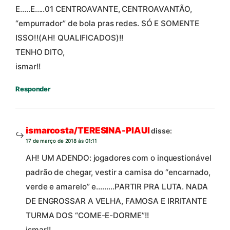
E…..E…..01 CENTROAVANTE, CENTROAVANTÃO,
“empurrador” de bola pras redes. SÓ E SOMENTE
ISSO!!(AH! QUALIFICADOS)!!
TENHO DITO,
ismar!!
Responder
ismarcosta/TERESINA-PIAUI
disse:
17 de março de 2018 às 01:11
AH! UM ADENDO: jogadores com o inquestionável
padrão de chegar, vestir a camisa do “encarnado,
verde e amarelo” e………PARTIR PRA LUTA. NADA
DE ENGROSSAR A VELHA, FAMOSA E IRRITANTE
TURMA DOS “COME-E-DORME”!!
ismar!!