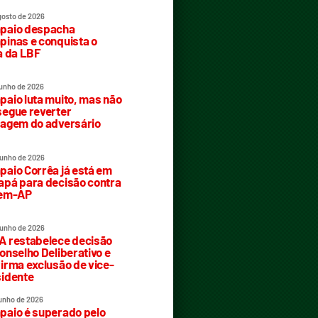
gosto de 2026
paio despacha
inas e conquista o
a da LBF
junho de 2026
aio luta muito, mas não
egue reverter
agem do adversário
junho de 2026
aio Corrêa já está em
pá para decisão contra
rem-AP
junho de 2026
 restabelece decisão
onselho Deliberativo e
irma exclusão de vice-
idente
junho de 2026
aio é superado pelo