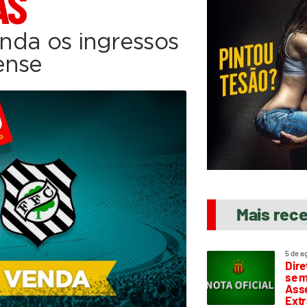
AS
enda os ingressos
ense
Mais rec
5 de a
Dire
se m
Asse
Extr