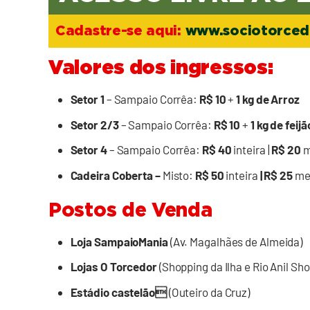
Cadastre-se aqui:
www.sociotorced
Valores dos ingressos:
Setor 1
– Sampaio Corrêa:
R$ 10
+
1 kg de Arroz
Setor 2/3
– Sampaio Corrêa:
R$ 10
+
1 kg de feijã
Setor 4
– Sampaio Corrêa:
R$ 40
inteira |
R$ 20
m
Cadeira Coberta –
Misto:
R$ 50
inteira
| R$ 25
me
Postos de Venda
Loja SampaioMania
(Av. Magalhães de Almeida)
Lojas O Torcedor
(Shopping da Ilha e Rio Anil Sh
Estádio castelão
(Outeiro da Cruz)