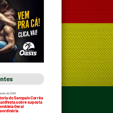
entes
gosto de 2026
toria do Sampaio Corrêa
anifesta sobre suposta
mbleia Geral
aordinária