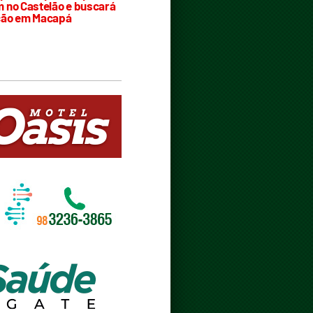
 no Castelão e buscará
ção em Macapá