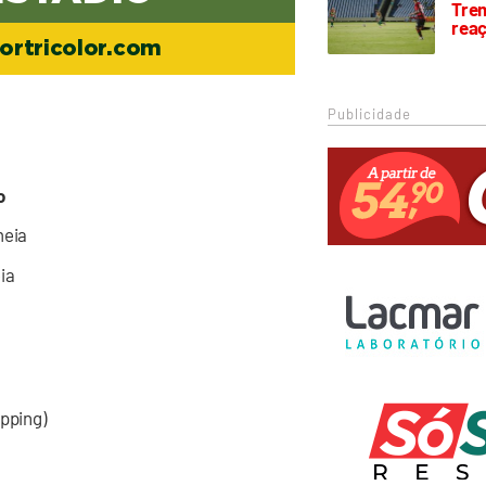
Trem
rea
ortricolor.com
Publicidade
o
eia
ia
opping)