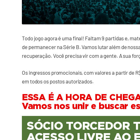
Todo jogo agora é uma final! Faltam 9 partidas e, m
de permanecer na Série B. Vamos lutar além de noss
recuperação. Você precisa vir com a gente. A sua forç
Os ingressos promocionais, com valores a partir de R$
em todos os postos autorizados.
ESSA É A HORA DE CHEG
Vamos nos unir e buscar e
SÓCIO TORCEDOR 
ACESSO LIVRE AO 