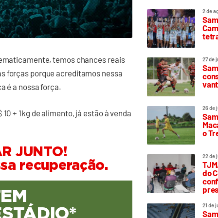
2 de a
Sam
Camp
tetr
atematicamente, temos chances reais
27 de 
Samp
as forças porque acreditamos nessa
cons
vant
a é a nossa força.
26 de 
 10 + 1kg de alimento, já estão à venda
Samp
Maca
o T
AR JUNTO!
22 de 
ssa recuperação.
TJMA
do C
conf
pres
TEM
21 de 
ESTÁDIO*
Samp