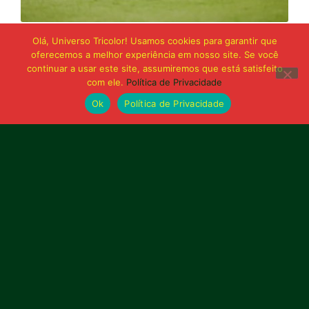
21 de junho de 2026
Olá, Universo Tricolor! Usamos cookies para garantir que
Sampaio é superado pelo Trem no Castelão
oferecemos a melhor experiência em nosso site. Se você
e buscará reação em Macapá
continuar a usar este site, assumiremos que está satisfeito
com ele.
Política de Privacidade
Ok
Política de Privacidade
Publicidade