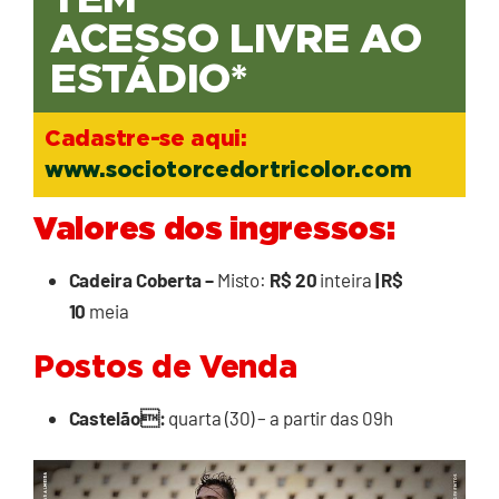
TEM
ACESSO LIVRE AO
ESTÁDIO*
Cadastre-se aqui:
www.sociotorcedortricolor.com
Valores dos ingressos:
Cadeira Coberta –
Misto:
R$ 20
inteira
| R$
10
meia
Postos de Venda
Castelão:
quarta (30) – a partir das 09h