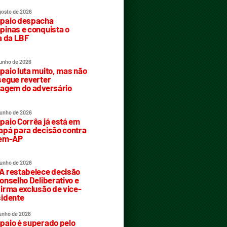
gosto de 2026
paio despacha
inas e conquista o
a da LBF
junho de 2026
aio luta muito, mas não
egue reverter
agem do adversário
junho de 2026
aio Corrêa já está em
pá para decisão contra
rem-AP
junho de 2026
 restabelece decisão
onselho Deliberativo e
irma exclusão de vice-
idente
junho de 2026
aio é superado pelo