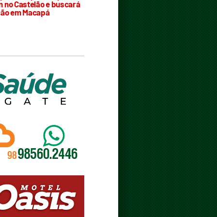
 no Castelão e buscará
ção em Macapá