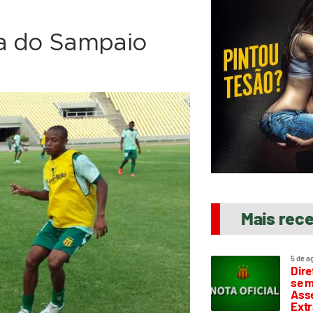
da do Sampaio
Mais rec
5 de a
Dire
se m
Asse
Extr