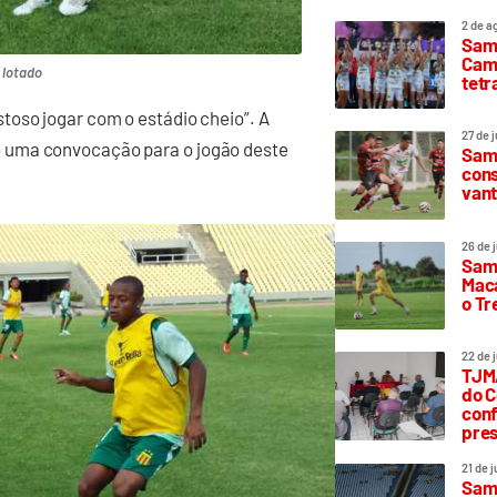
2 de a
Sam
Camp
 lotado
tetr
oso jogar com o estádio cheio”. A
27 de 
 uma convocação para o jogão deste
Samp
cons
vant
26 de 
Samp
Maca
o T
22 de 
TJMA
do C
conf
pres
21 de 
Samp