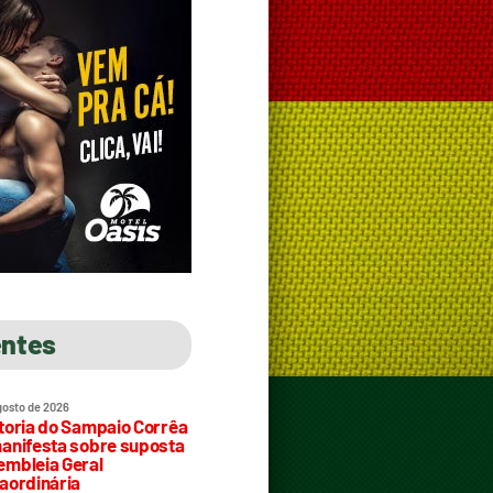
entes
gosto de 2026
toria do Sampaio Corrêa
anifesta sobre suposta
mbleia Geral
aordinária