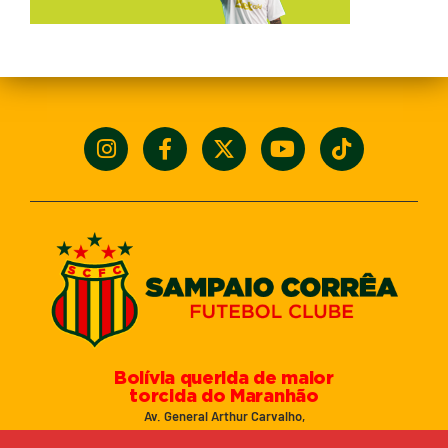
Bolívia querida de maior
torcida do Maranhão
Av. General Arthur Carvalho,
Turu Velho – São Luís-MA – CEP: 65066-320