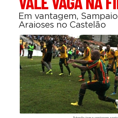
VALE VAGA NA F
Em vantagem, Sampaio
Araioses no Castelão
Tubarão tem a vantagem contr