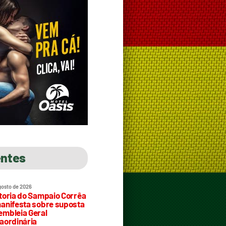
entes
gosto de 2026
toria do Sampaio Corrêa
anifesta sobre suposta
mbleia Geral
aordinária