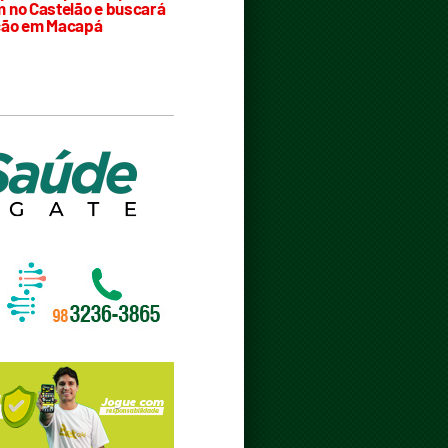
 no Castelão e buscará
ção em Macapá