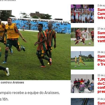
2 de a
Sam
Camp
tetr
27 de 
Samp
cons
vant
26 de 
Samp
Maca
o T
22 de 
TJMA
contra o Araioses
do C
conf
pres
 Sampaio recebe a equipe do Araioses,
s 16h.
21 de 
Samp