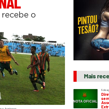
INAL
 recebe o
Mais rec
5 de a
Dire
se m
Asse
Extr
a o Araioses