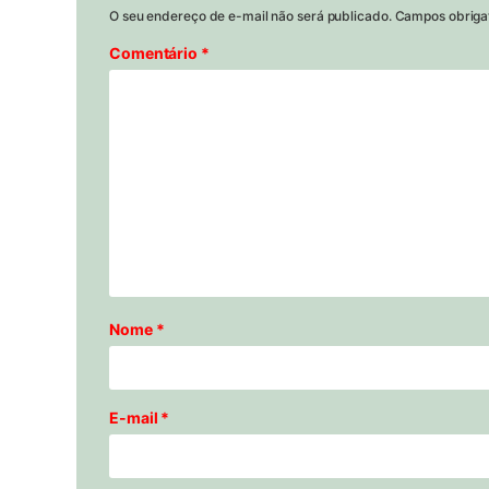
O seu endereço de e-mail não será publicado.
Campos obriga
Comentário
*
Nome
*
E-mail
*