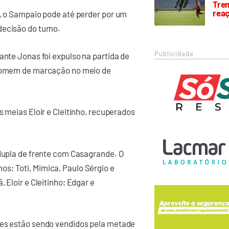
Trem
rea
a, o Sampaio pode até perder por um
decisão do turno.
Publicidade
ante Jonas foi expulso na partida de
o homem de marcação no meio de
s meias Eloir e Cleitinho, recuperados
 dupla de frente com Casagrande. O
s; Toti, Mimica, Paulo Sérgio e
 Eloir e Cleitinho; Edgar e
res estão sendo vendidos pela metade