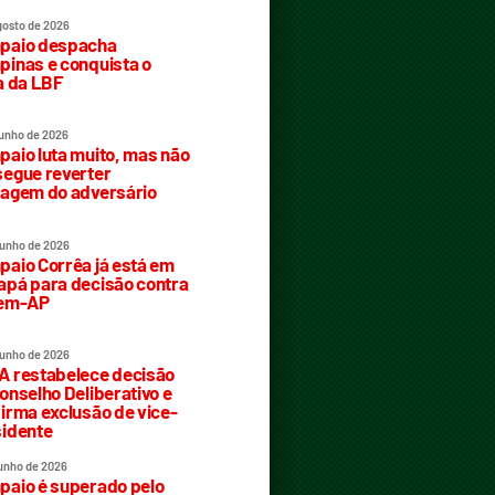
gosto de 2026
paio despacha
inas e conquista o
a da LBF
junho de 2026
aio luta muito, mas não
egue reverter
agem do adversário
junho de 2026
aio Corrêa já está em
pá para decisão contra
rem-AP
junho de 2026
 restabelece decisão
onselho Deliberativo e
irma exclusão de vice-
idente
junho de 2026
aio é superado pelo