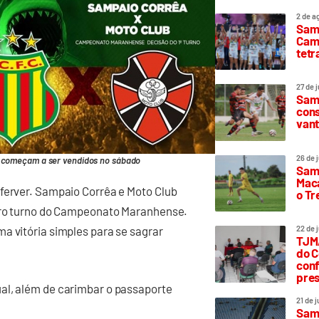
2 de a
Sam
Camp
tetr
27 de 
Samp
cons
vant
26 de 
o começam a ser vendidos no sábado
Samp
Maca
 ferver. Sampaio Corrêa e Moto Club
o T
eiro turno do Campeonato Maranhense.
a vitória simples para se sagrar
22 de 
TJMA
do C
conf
pres
al, além de carimbar o passaporte
21 de 
Samp