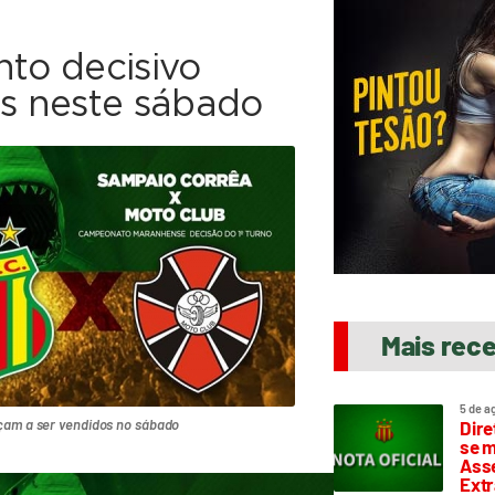
nto decisivo
s neste sábado
Mais rec
5 de a
çam a ser vendidos no sábado
Dire
se m
Asse
Extr