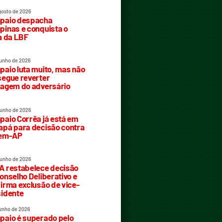
gosto de 2026
paio despacha
inas e conquista o
a da LBF
junho de 2026
aio luta muito, mas não
egue reverter
agem do adversário
junho de 2026
aio Corrêa já está em
pá para decisão contra
rem-AP
junho de 2026
 restabelece decisão
onselho Deliberativo e
irma exclusão de vice-
idente
junho de 2026
aio é superado pelo