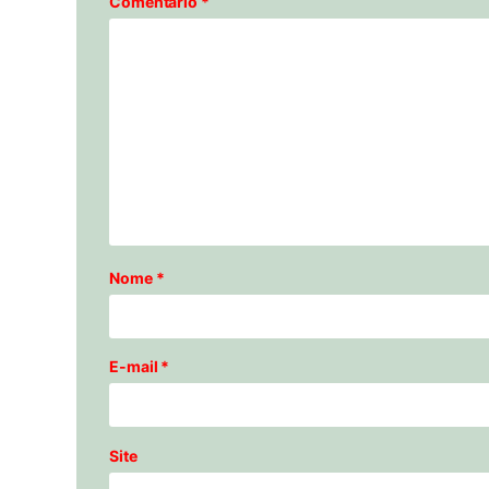
Comentário
*
Nome
*
E-mail
*
Site