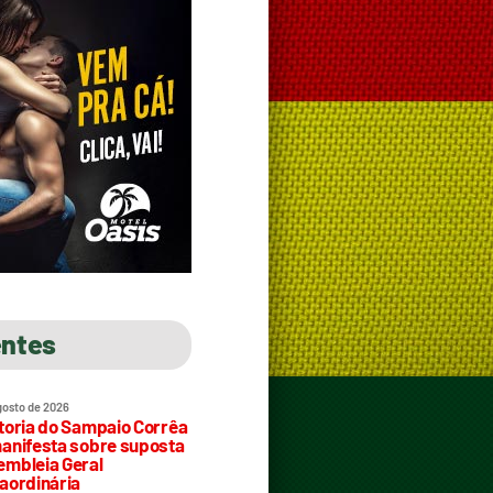
entes
gosto de 2026
toria do Sampaio Corrêa
anifesta sobre suposta
mbleia Geral
aordinária