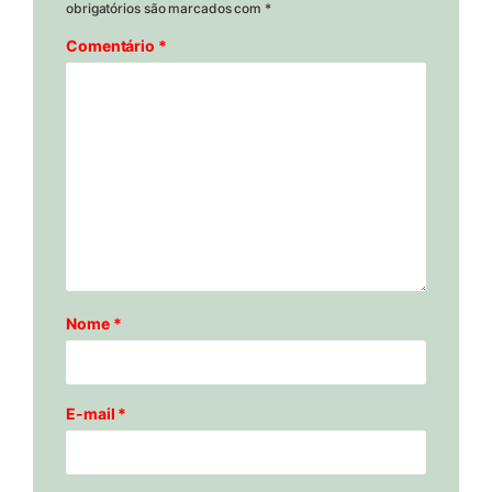
obrigatórios são marcados com
*
Comentário
*
Nome
*
E-mail
*