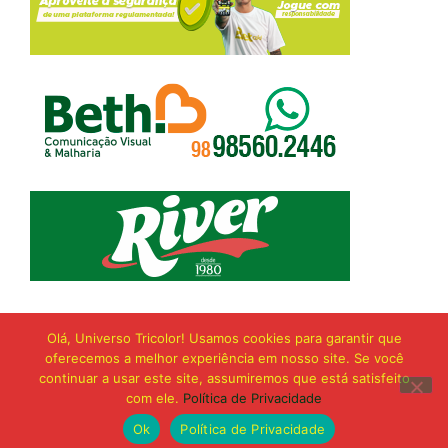
Olá, Universo Tricolor! Usamos cookies para garantir que
oferecemos a melhor experiência em nosso site. Se você
continuar a usar este site, assumiremos que está satisfeito
com ele.
Política de Privacidade
Ok
Política de Privacidade