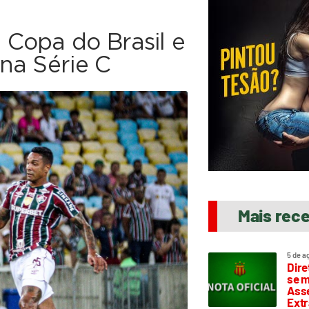
Copa do Brasil e
na Série C
Mais rec
5 de a
Dire
se m
Asse
Extr