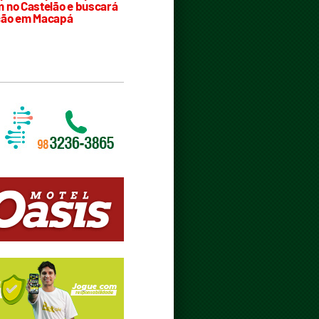
 no Castelão e buscará
ção em Macapá