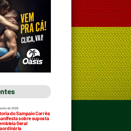
entes
gosto de 2026
toria do Sampaio Corrêa
anifesta sobre suposta
mbleia Geral
aordinária