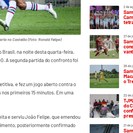
2 de a
Sam
Camp
tetr
27 de 
rta no Castelão (Foto: Ronald Felipe)
Samp
cons
vant
Brasil, na noite desta quarta-feira,
0. A segunda partida do confronto foi
26 de 
Samp
Maca
o T
itiva, e fez um jogo aberto contra o
s nos primeiros 15 minutos. Em uma
22 de 
TJMA
do C
conf
pres
eita e serviu João Felipe, que emendou
edimento, posteriormente confirmado
21 de 
Samp