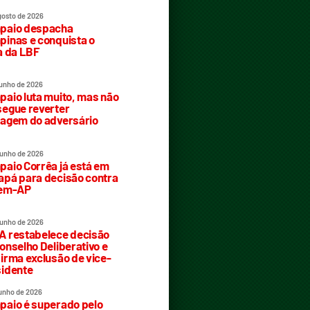
gosto de 2026
paio despacha
inas e conquista o
a da LBF
junho de 2026
aio luta muito, mas não
egue reverter
agem do adversário
junho de 2026
aio Corrêa já está em
pá para decisão contra
rem-AP
junho de 2026
 restabelece decisão
onselho Deliberativo e
irma exclusão de vice-
idente
junho de 2026
aio é superado pelo