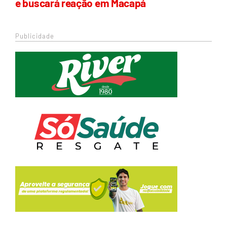
e buscará reação em Macapá
Publicidade