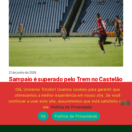
21 de junho de 2026
Sampaio é superado pelo Trem no Castelão
e buscará reação em Macapá
Olá, Universo Tricolor! Usamos cookies para garantir que
oferecemos a melhor experiência em nosso site. Se você
continuar a usar este site, assumiremos que está satisfeito com
Publicidade
ele.
Política de Privacidade
Ok
Política de Privacidade