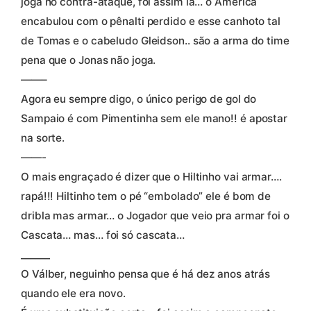
joga no contra-ataque, foi assim lá… o América
encabulou com o pênalti perdido e esse canhoto tal
de Tomas e o cabeludo Gleidson.. são a arma do time
pena que o Jonas não joga.
——–
Agora eu sempre digo, o único perigo de gol do
Sampaio é com Pimentinha sem ele mano!! é apostar
na sorte.
——-
O mais engraçado é dizer que o Hiltinho vai armar….
rapá!!! Hiltinho tem o pé “embolado” ele é bom de
dribla mas armar… o Jogador que veio pra armar foi o
Cascata… mas… foi só cascata…
______
O Válber, neguinho pensa que é há dez anos atrás
quando ele era novo.