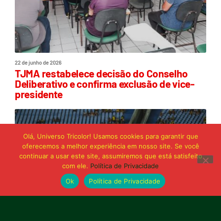
22 de junho de 2026
TJMA restabelece decisão do Conselho
Deliberativo e confirma exclusão de vice-
presidente
Olá, Universo Tricolor! Usamos cookies para garantir que
oferecemos a melhor experiência em nosso site. Se você
continuar a usar este site, assumiremos que está satisfeito
com ele.
Política de Privacidade
Ok
Política de Privacidade