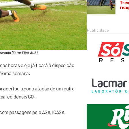
Trem
rea
Publicidade
novado (Foto: Elias Auê)
as horas e ele já ficará à disposição
próxima semana.
or acertou a contratação de um outro
 Aparecidense/GO.
, com passagens pelo ASA, ICASA,