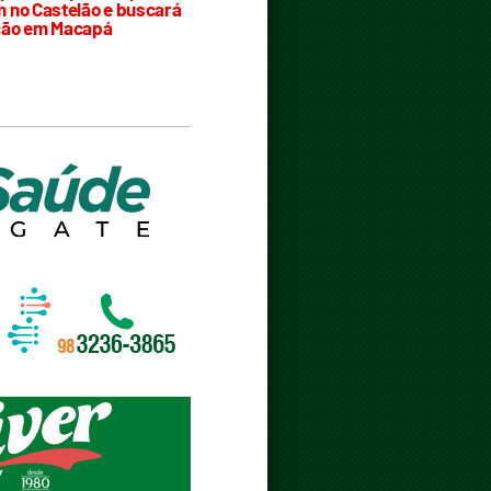
 no Castelão e buscará
ção em Macapá