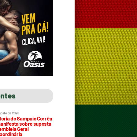
entes
gosto de 2026
toria do Sampaio Corrêa
anifesta sobre suposta
mbleia Geral
aordinária