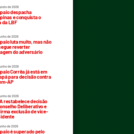
gosto de 2026
paio despacha
inas e conquista o
a da LBF
junho de 2026
aio luta muito, mas não
egue reverter
agem do adversário
junho de 2026
aio Corrêa já está em
pá para decisão contra
rem-AP
junho de 2026
 restabelece decisão
onselho Deliberativo e
irma exclusão de vice-
idente
junho de 2026
aio é superado pelo