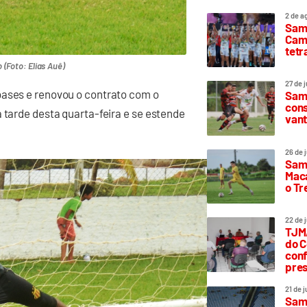
2 de a
Sam
Camp
tetr
(Foto: Elias Auê)
27 de 
bases e renovou o contrato com o
Samp
cons
 tarde desta quarta-feira e se estende
vant
26 de 
Samp
Maca
o T
22 de 
TJMA
do C
conf
pres
21 de 
Samp