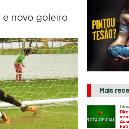
 e novo goleiro
Mais rec
5 de a
Dire
se m
Asse
Extr