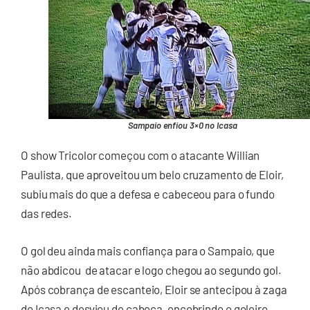
Sampaio enfiou 3×0 no Icasa
O show Tricolor começou com o atacante Willian
Paulista, que aproveitou um belo cruzamento de Eloir,
subiu mais do que a defesa e cabeceou para o fundo
das redes.
O gol deu ainda mais confiança para o Sampaio, que
não abdicou de atacar e logo chegou ao segundo gol.
Após cobrança de escanteio, Eloir se antecipou à zaga
do Icasa e desviou de cabeça, encobrindo o goleiro