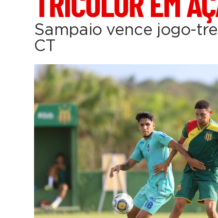
TRICOLOR EM A
Sampaio vence jogo-tre
CT