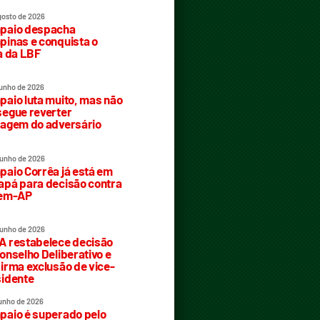
gosto de 2026
paio despacha
inas e conquista o
a da LBF
junho de 2026
aio luta muito, mas não
egue reverter
agem do adversário
junho de 2026
aio Corrêa já está em
pá para decisão contra
rem-AP
junho de 2026
 restabelece decisão
onselho Deliberativo e
irma exclusão de vice-
idente
junho de 2026
aio é superado pelo