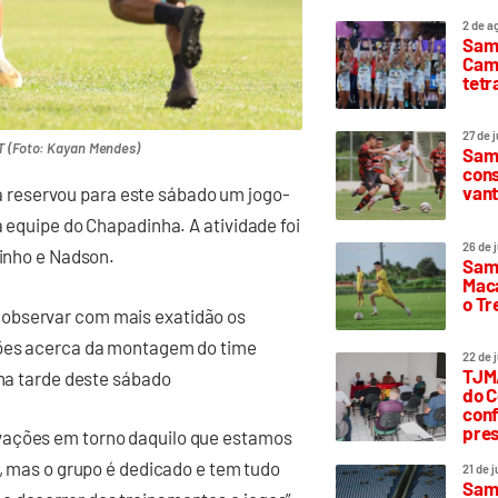
2 de a
Sam
Camp
tetr
27 de 
T (Foto: Kayan Mendes)
Samp
cons
vant
reservou para este sábado um jogo-
a equipe do Chapadinha. A atividade foi
26 de 
dinho e Nadson.
Samp
Maca
o T
 observar com mais exatidão os
cções acerca da montagem do time
22 de 
TJMA
 na tarde deste sábado
do C
conf
pres
vações em torno daquilo que estamos
o, mas o grupo é dedicado e tem tudo
21 de 
Samp