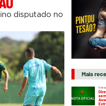
ÇÃO
ino disputado no
Mais rec
5 de a
Dire
se m
Asse
Extr