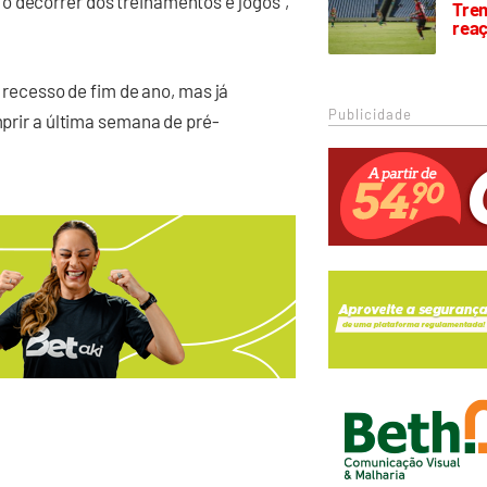
o decorrer dos treinamentos e jogos”,
Trem
rea
o recesso de fim de ano, mas já
Publicidade
mprir a última semana de pré-