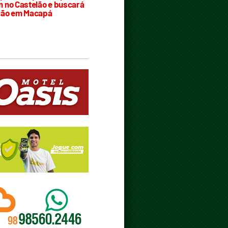
 no Castelão e buscará
ção em Macapá