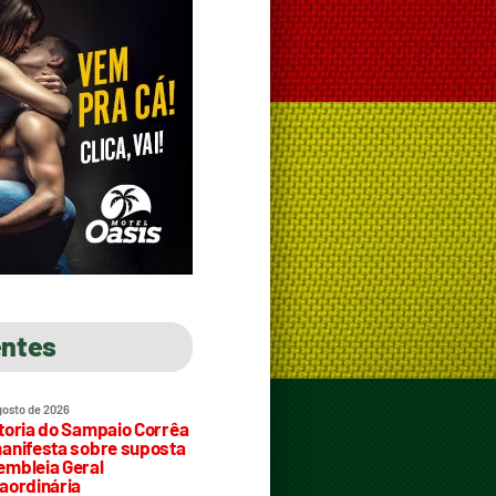
entes
gosto de 2026
toria do Sampaio Corrêa
anifesta sobre suposta
mbleia Geral
aordinária