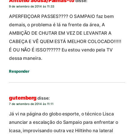
Antonio Sousa/Palmas-to
disse:
9 de setembro de 2014 às 11:33
APERFEIÇOAR PASSES???? O SAMPAIO faz bem
demais, o problema é lá na frente da área, A
AMBIÇÃO DE CHUTAR EM VEZ DE LEVANTAR A
CABEÇA E VÊ QUEM ESTÁ MELHOR COLOCADO!!!!!
É OU NÃO É ISSO?????? Eu estou vendo pela TV
dessa maneira.
Responder
gutemberg
disse:
7 de setembro de 2014 às 11:11
Já vi na página do globo esporte, o técnico Lisca
anunciar a escalação do Sampaio para enfrentar o
Icasa, improvisando outra vez Hiltinho na lateral