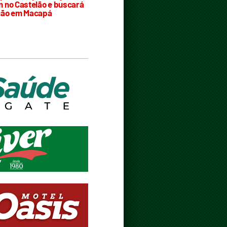
 no Castelão e buscará
ção em Macapá