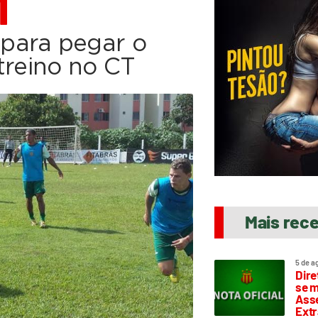
M
para pegar o
treino no CT
Mais rec
5 de a
Dire
se m
Asse
Extr