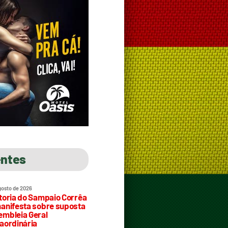
entes
gosto de 2026
toria do Sampaio Corrêa
anifesta sobre suposta
mbleia Geral
aordinária