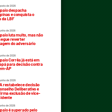
gosto de 2026
paio despacha
inas e conquista o
a da LBF
junho de 2026
aio luta muito, mas não
egue reverter
agem do adversário
junho de 2026
aio Corrêa já está em
pá para decisão contra
rem-AP
junho de 2026
 restabelece decisão
onselho Deliberativo e
irma exclusão de vice-
idente
junho de 2026
aio é superado pelo