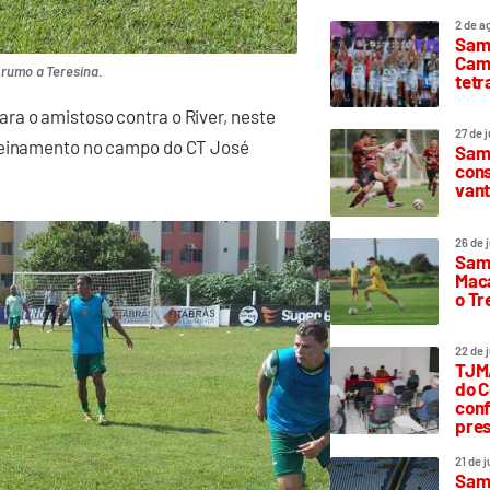
2 de a
Sam
Camp
rumo a Teresina.
tetr
ra o amistoso contra o River, neste
27 de 
treinamento no campo do CT José
Samp
cons
vant
26 de 
Samp
Maca
o T
22 de 
TJMA
do C
conf
pres
21 de 
Samp