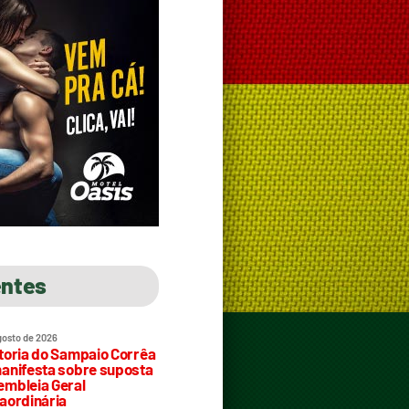
entes
gosto de 2026
toria do Sampaio Corrêa
anifesta sobre suposta
mbleia Geral
aordinária