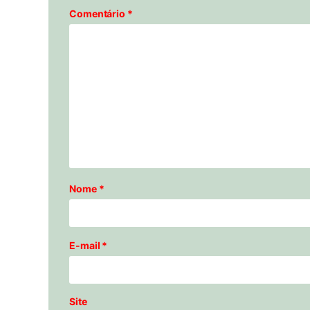
Comentário
*
Nome
*
E-mail
*
Site