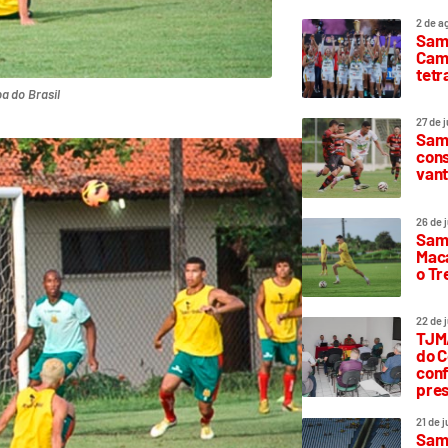
2 de a
Sam
Camp
tetr
a do Brasil
27 de 
Samp
cons
vant
26 de 
Samp
Maca
o T
22 de 
TJMA
do C
conf
pres
21 de 
Samp