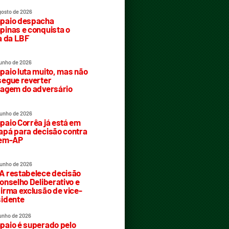
gosto de 2026
paio despacha
inas e conquista o
a da LBF
junho de 2026
aio luta muito, mas não
egue reverter
agem do adversário
junho de 2026
aio Corrêa já está em
pá para decisão contra
rem-AP
junho de 2026
 restabelece decisão
onselho Deliberativo e
irma exclusão de vice-
idente
junho de 2026
aio é superado pelo