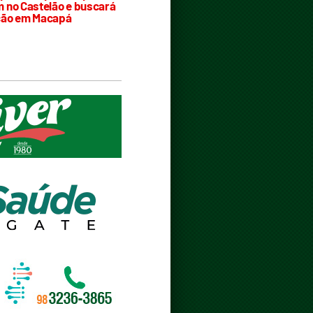
 no Castelão e buscará
ção em Macapá