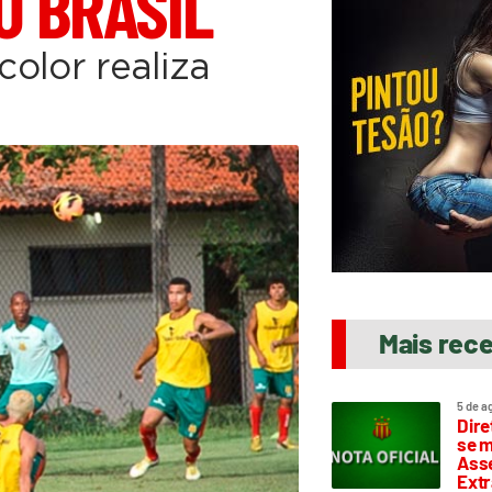
O BRASIL
color realiza
Mais rec
5 de a
Dire
se m
Asse
Extr