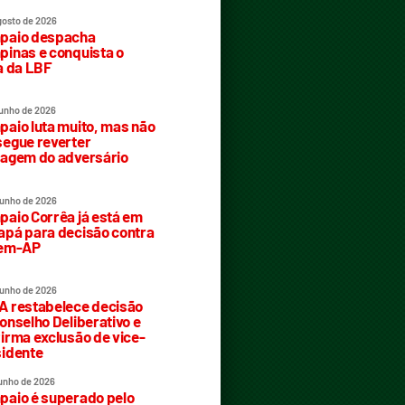
gosto de 2026
paio despacha
inas e conquista o
a da LBF
junho de 2026
aio luta muito, mas não
egue reverter
agem do adversário
junho de 2026
aio Corrêa já está em
pá para decisão contra
rem-AP
junho de 2026
 restabelece decisão
onselho Deliberativo e
irma exclusão de vice-
idente
junho de 2026
aio é superado pelo