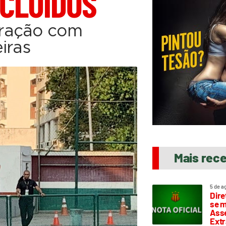
CLUÍDOS
aração com
iras
Mais rec
5 de a
Dire
se m
Asse
Extr