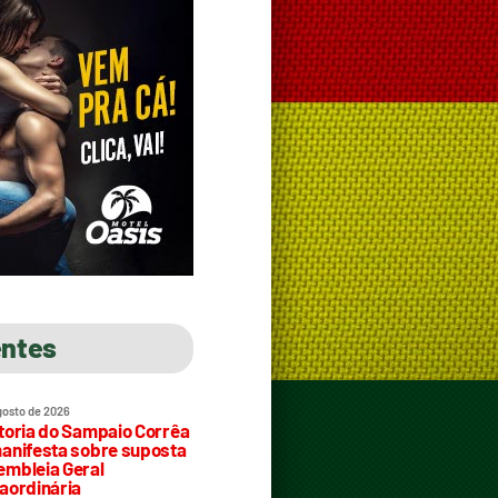
entes
gosto de 2026
toria do Sampaio Corrêa
anifesta sobre suposta
mbleia Geral
aordinária