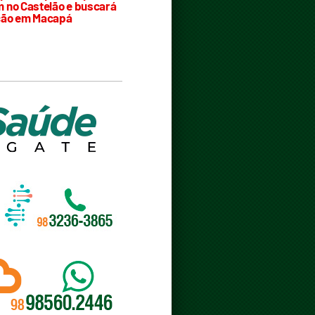
 no Castelão e buscará
ção em Macapá