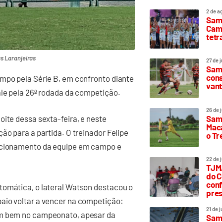
2 de a
Sam
Camp
tetr
s Laranjeiras
27 de 
Samp
cons
ampo pela Série B, em confronto diante
vant
ale pela 26ª rodada da competição.
26 de 
Samp
oite dessa sexta-feira, e neste
Maca
ão para a partida. O treinador Felipe
o T
sicionamento da equipe em campo e
22 de 
TJMA
do C
conf
tomática, o lateral Watson destacou o
pres
aio voltar a vencer na competição:
21 de 
em bem no campeonato, apesar da
Samp