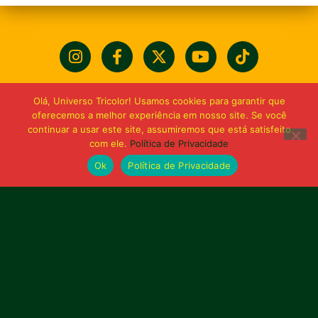
Olá, Universo Tricolor! Usamos cookies para garantir que
oferecemos a melhor experiência em nosso site. Se você
continuar a usar este site, assumiremos que está satisfeito
com ele.
Política de Privacidade
Ok
Política de Privacidade
Bolívia querida de maior
torcida do Maranhão
Av. General Arthur Carvalho,
Turu Velho – São Luís-MA – CEP: 65066-320
Email: marketing@sampaiocorreafc.com.br
© 2021 • Sampaio Corrêa Futebol Clube
Web Design:
MP Marketing, Promo e Digital