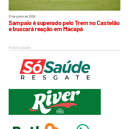
21 de junho de 2026
Sampaio é superado pelo Trem no Castelão
e buscará reação em Macapá
Publicidade