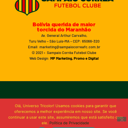
Bolívia querida de maior
torcida do Maranhão
Av. General Arthur Carvalho,
Turu Velho – São Luís-MA – CEP: 65066-320
Email: marketing@sampaiocorreafc.com.br
© 2021 • Sampaio Corrêa Futebol Clube
Web Design:
MP Marketing, Promo e Digital
Olá, Universo Tricolor! Usamos cookies para garantir que
oferecemos a melhor experiência em nosso site. Se você
continuar a usar este site, assumiremos que está satisfeito com
ele.
Política de Privacidade