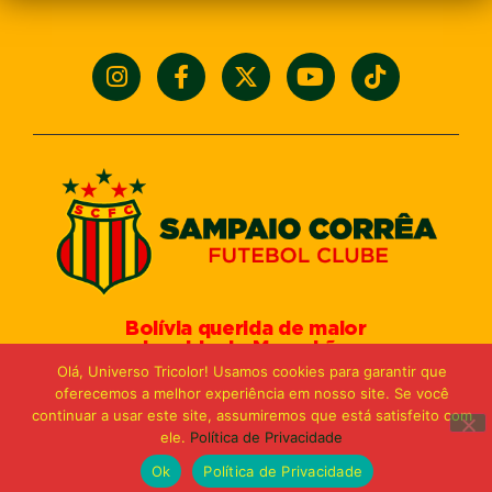
Bolívia querida de maior
torcida do Maranhão
Av. General Arthur Carvalho,
Olá, Universo Tricolor! Usamos cookies para garantir que
Turu Velho – São Luís-MA – CEP: 65066-320
oferecemos a melhor experiência em nosso site. Se você
Email: marketing@sampaiocorreafc.com.br
continuar a usar este site, assumiremos que está satisfeito com
© 2021 • Sampaio Corrêa Futebol Clube
ele.
Política de Privacidade
Web Design:
MP Marketing, Promo e Digital
Ok
Política de Privacidade