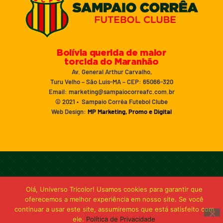
Bolívia querida de maior
torcida do Maranhão
Av. General Arthur Carvalho,
Turu Velho – São Luís-MA – CEP: 65066-320
Email: marketing@sampaiocorreafc.com.br
© 2021 • Sampaio Corrêa Futebol Clube
Web Design:
MP Marketing, Promo e Digital
Olá, Universo Tricolor! Usamos cookies para garantir que
oferecemos a melhor experiência em nosso site. Se você
continuar a usar este site, assumiremos que está satisfeito com
ele.
Política de Privacidade