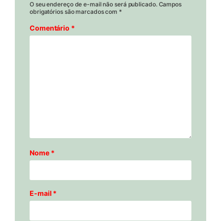
O seu endereço de e-mail não será publicado.
Campos
obrigatórios são marcados com
*
Comentário
*
Nome
*
E-mail
*