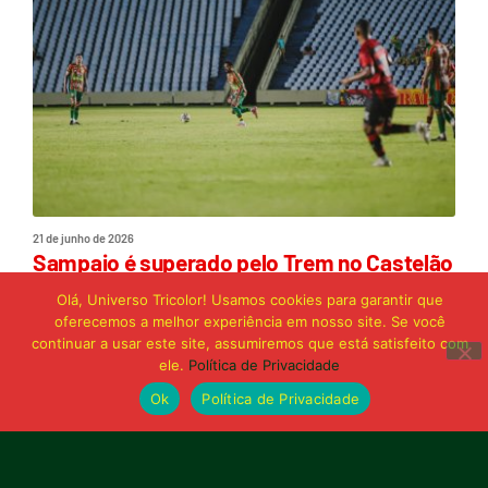
21 de junho de 2026
Sampaio é superado pelo Trem no Castelão
e buscará reação em Macapá
Olá, Universo Tricolor! Usamos cookies para garantir que
oferecemos a melhor experiência em nosso site. Se você
continuar a usar este site, assumiremos que está satisfeito com
Publicidade
ele.
Política de Privacidade
Ok
Política de Privacidade