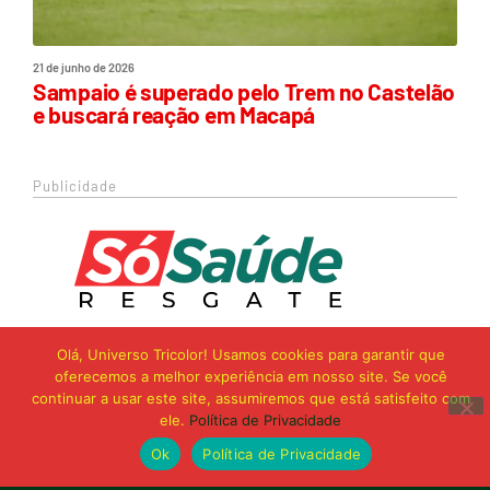
21 de junho de 2026
Sampaio é superado pelo Trem no Castelão
e buscará reação em Macapá
Publicidade
Olá, Universo Tricolor! Usamos cookies para garantir que
oferecemos a melhor experiência em nosso site. Se você
continuar a usar este site, assumiremos que está satisfeito com
ele.
Política de Privacidade
Ok
Política de Privacidade