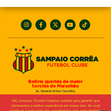
Bolívia querida de maior
torcida do Maranhão
Av. General Arthur Carvalho,
Turu Velho – São Luís-MA – CEP: 65066-320
Olá, Universo Tricolor! Usamos cookies para garantir que
Email: marketing@sampaiocorreafc.com.br
oferecemos a melhor experiência em nosso site. Se você
© 2021 • Sampaio Corrêa Futebol Clube
continuar a usar este site, assumiremos que está satisfeito
Web Design:
MP Marketing, Promo e Digital