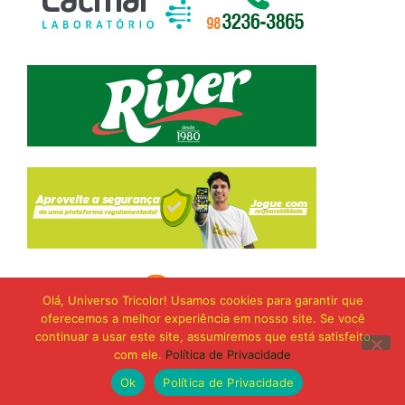
Olá, Universo Tricolor! Usamos cookies para garantir que
oferecemos a melhor experiência em nosso site. Se você
continuar a usar este site, assumiremos que está satisfeito
com ele.
Política de Privacidade
Ok
Política de Privacidade