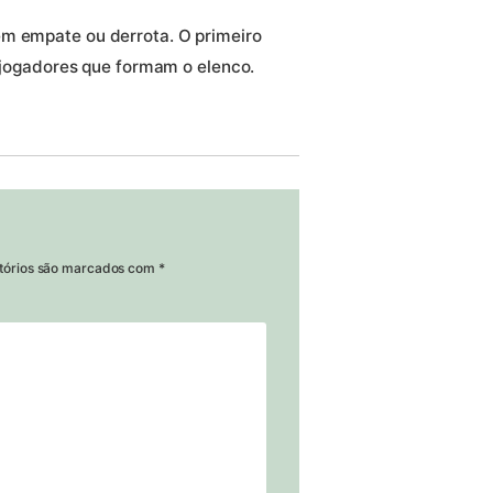
em empate ou derrota. O primeiro
os jogadores que formam o elenco.
tórios são marcados com
*