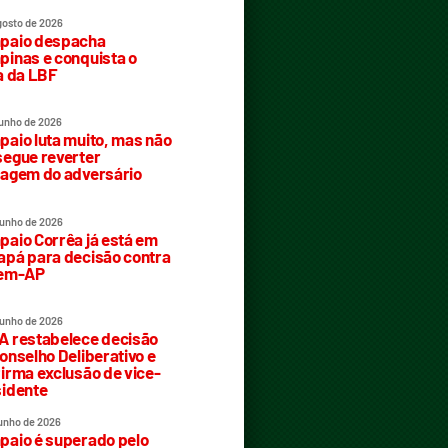
gosto de 2026
paio despacha
inas e conquista o
a da LBF
junho de 2026
aio luta muito, mas não
egue reverter
agem do adversário
junho de 2026
aio Corrêa já está em
pá para decisão contra
rem-AP
junho de 2026
 restabelece decisão
onselho Deliberativo e
irma exclusão de vice-
idente
junho de 2026
aio é superado pelo