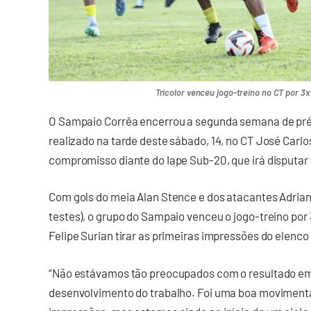
Tricolor venceu jogo-treino no CT por 3x1
O Sampaio Corrêa encerrou a segunda semana de pr
realizado na tarde deste sábado, 14, no CT José Carlo
compromisso diante do Iape Sub-20, que irá disputar 
Com gols do meia Alan Stence e dos atacantes Adrian
testes), o grupo do Sampaio venceu o jogo-treino por 3
Felipe Surian tirar as primeiras impressões do elenc
“Não estávamos tão preocupados com o resultado em 
desenvolvimento do trabalho. Foi uma boa movimentaç