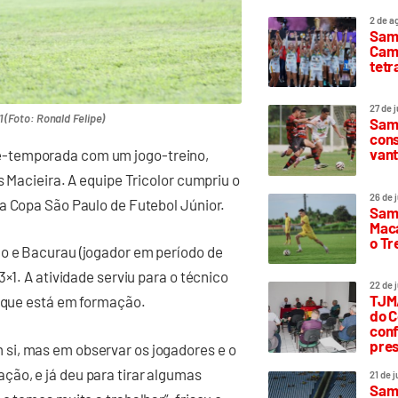
2 de a
Sam
Camp
tetr
27 de 
 (Foto: Ronald Felipe)
Samp
cons
vant
é-temporada com um jogo-treino,
s Macieira. A equipe Tricolor cumpriu o
26 de 
a Copa São Paulo de Futebol Júnior.
Samp
Maca
o T
o e Bacurau (jogador em período de
×1. A atividade serviu para o técnico
22 de 
TJMA
o que está em formação.
do C
conf
pres
si, mas em observar os jogadores e o
ão, e já deu para tirar algumas
21 de 
Samp