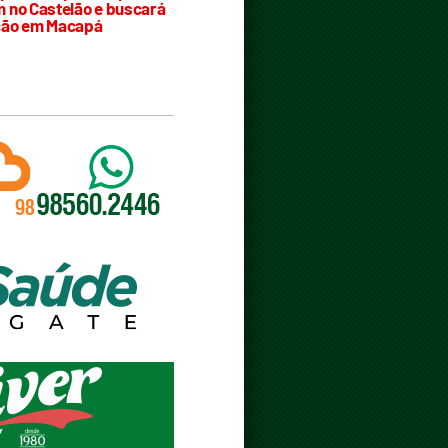
 no Castelão e buscará
ção em Macapá