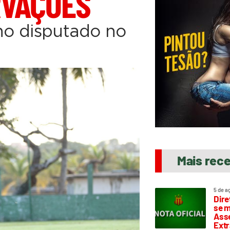
RVAÇÕES
ino disputado no
Mais rec
5 de a
Dire
se m
Asse
Extr