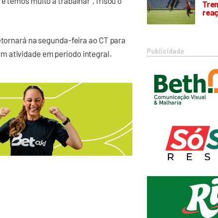
e temos muito a trabalhar”, frisou o
Trem
rea
retornará na segunda-feira ao CT para
Publicidade
m atividade em período integral.