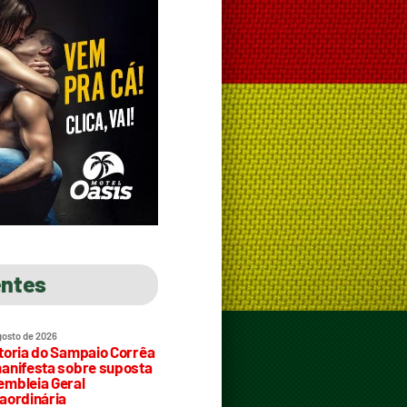
entes
gosto de 2026
toria do Sampaio Corrêa
anifesta sobre suposta
mbleia Geral
aordinária