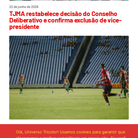
22 de junho de 2026
TJMA restabelece decisão do Conselho
Deliberativo e confirma exclusão de vice-
presidente
21 de junho de 2026
Sampaio é superado pelo Trem no Castelão
Olá, Universo Tricolor! Usamos cookies para garantir que