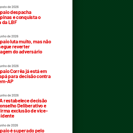
gosto de 2026
paio despacha
inas e conquista o
a da LBF
junho de 2026
aio luta muito, mas não
egue reverter
agem do adversário
junho de 2026
aio Corrêa já está em
pá para decisão contra
rem-AP
junho de 2026
 restabelece decisão
onselho Deliberativo e
irma exclusão de vice-
idente
junho de 2026
aio é superado pelo