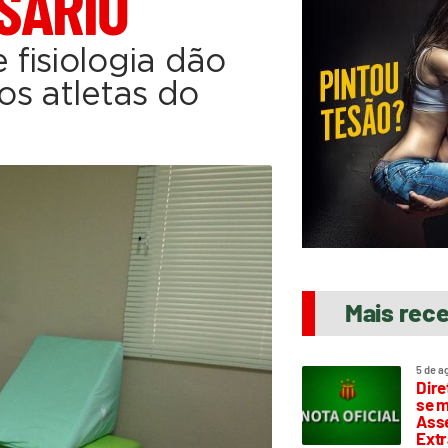
SÁRIO
fisiologia dão
 os atletas do
Mais rec
5 de a
Dire
se m
Asse
Extr