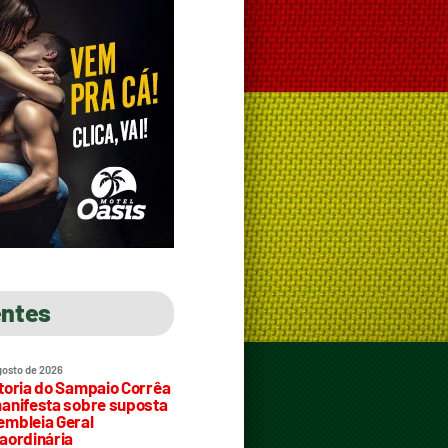
entes
gosto de 2026
toria do Sampaio Corrêa
anifesta sobre suposta
mbleia Geral
aordinária