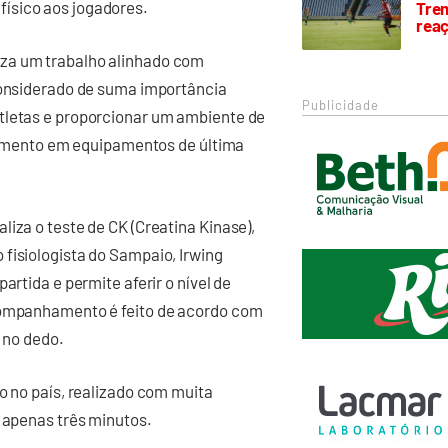
ísico aos jogadores.
Trem
rea
iza um trabalho alinhado com
 considerado de suma importância
Publicidade
tletas e proporcionar um ambiente de
estimento em equipamentos de última
iza o teste de CK (Creatina Kinase),
fisiologista do Sampaio, Irwing
artida e permite aferir o nível de
acompanhamento é feito de acordo com
o no dedo.
o no país, realizado com muita
m apenas três minutos.