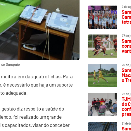
2 de a
Sam
Camp
tetr
27 de 
Samp
cons
vant
 do Sampaio
26 de 
Samp
Maca
muito além das quatro linhas. Para
o T
 é necessário que haja um suporte
nto adequada.
22 de 
TJMA
do C
gestão diz respeito à saúde do
conf
pres
lenco, foi realizado um grande
21 de 
is capacitados, visando conceber
Samp