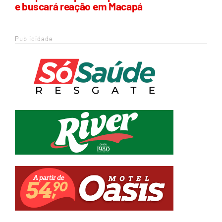
e buscará reação em Macapá
Publicidade